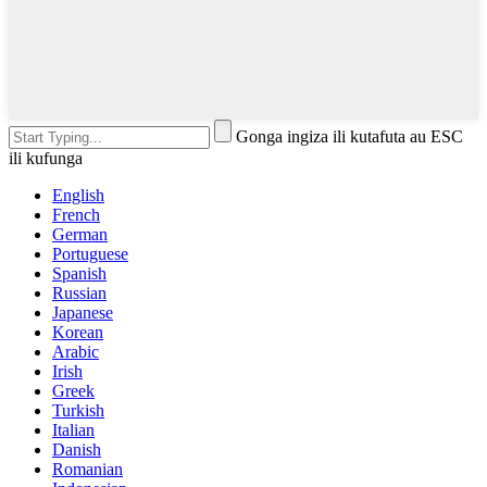
Gonga ingiza ili kutafuta au ESC
ili kufunga
English
French
German
Portuguese
Spanish
Russian
Japanese
Korean
Arabic
Irish
Greek
Turkish
Italian
Danish
Romanian