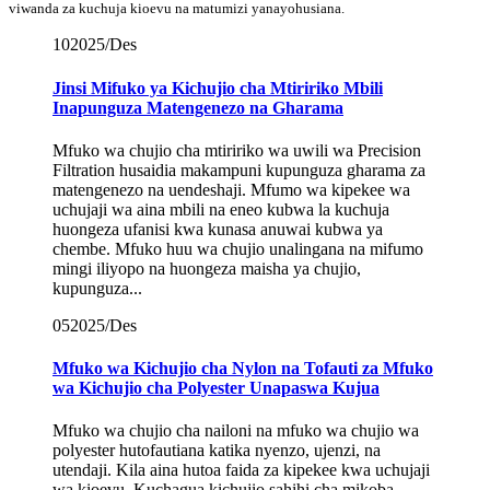
viwanda za kuchuja kioevu na matumizi yanayohusiana.
10
2025/Des
Jinsi Mifuko ya Kichujio cha Mtiririko Mbili
Inapunguza Matengenezo na Gharama
Mfuko wa chujio cha mtiririko wa uwili wa Precision
Filtration husaidia makampuni kupunguza gharama za
matengenezo na uendeshaji. Mfumo wa kipekee wa
uchujaji wa aina mbili na eneo kubwa la kuchuja
huongeza ufanisi kwa kunasa anuwai kubwa ya
chembe. Mfuko huu wa chujio unalingana na mifumo
mingi iliyopo na huongeza maisha ya chujio,
kupunguza...
05
2025/Des
Mfuko wa Kichujio cha Nylon na Tofauti za Mfuko
wa Kichujio cha Polyester Unapaswa Kujua
Mfuko wa chujio cha nailoni na mfuko wa chujio wa
polyester hutofautiana katika nyenzo, ujenzi, na
utendaji. Kila aina hutoa faida za kipekee kwa uchujaji
wa kioevu. Kuchagua kichujio sahihi cha mikoba