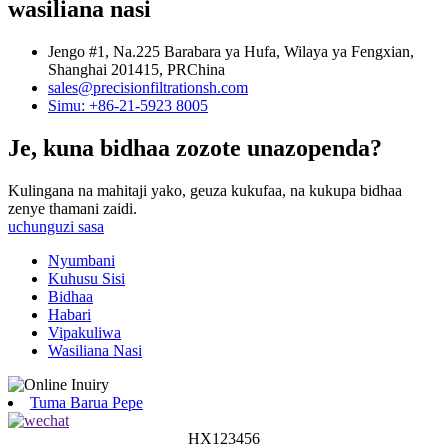
wasiliana nasi
Jengo #1, Na.225 Barabara ya Hufa, Wilaya ya Fengxian,
Shanghai 201415, PRChina
sales@precisionfiltrationsh.com
Simu: +86-21-5923 8005
Je, kuna bidhaa zozote unazopenda?
Kulingana na mahitaji yako, geuza kukufaa, na kukupa bidhaa
zenye thamani zaidi.
uchunguzi sasa
Nyumbani
Kuhusu Sisi
Bidhaa
Habari
Vipakuliwa
Wasiliana Nasi
Tuma Barua Pepe
HX123456