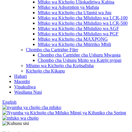
Mfuko wa Kichujio Uliokadiriwa Kabisa
Mfuko wa Adsorption ya Mafuta
Mfuko wa Kichujio cha Ufanisi wa Juu
Mfuko wa Kichujio cha Mfululizo wa LCR-100
Mfuko wa Kichujio cha Mfululizo wa LCR-500
Mfuko wa Kichujio cha Mfululizo wa AGF
Mfuko wa Kichujio cha Mfululizo wa PGF
Mfuko wa Kichujio cha MAXPONG
Mfuko wa Kichujio cha Mtiririko Mbili
Chombo cha Cartridge Filer
Chombo cha Cartridge cha Ushuru Mwanga
Chombo cha Ushuru Mzito wa Katriji nyingi
Mfumo wa Kichujio cha Kujisafisha
Kichujio cha Kikapu
Habari
Maombi
Vipakuliwa
Wasiliana Nasi
English