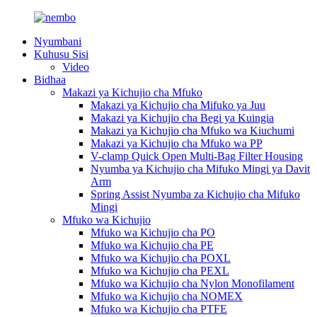
Nyumbani
Kuhusu Sisi
Video
Bidhaa
Makazi ya Kichujio cha Mfuko
Makazi ya Kichujio cha Mifuko ya Juu
Makazi ya Kichujio cha Begi ya Kuingia
Makazi ya Kichujio cha Mfuko wa Kiuchumi
Makazi ya Kichujio cha Mfuko wa PP
V-clamp Quick Open Multi-Bag Filter Housing
Nyumba ya Kichujio cha Mifuko Mingi ya Davit
Arm
Spring Assist Nyumba za Kichujio cha Mifuko
Mingi
Mfuko wa Kichujio
Mfuko wa Kichujio cha PO
Mfuko wa Kichujio cha PE
Mfuko wa Kichujio cha POXL
Mfuko wa Kichujio cha PEXL
Mfuko wa Kichujio cha Nylon Monofilament
Mfuko wa Kichujio cha NOMEX
Mfuko wa Kichujio cha PTFE