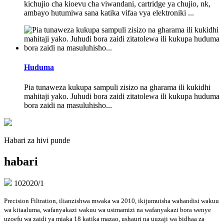
kichujio cha kioevu cha viwandani, cartridge ya chujio, nk,
ambayo hutumiwa sana katika vifaa vya elektroniki ...
Huduma
Pia tunaweza kukupa sampuli zisizo na gharama ili kukidhi
mahitaji yako. Juhudi bora zaidi zitatolewa ili kukupa huduma
bora zaidi na masuluhisho...
Habari za hivi punde
habari
10
2020/1
Precision Filtration, ilianzishwa mwaka wa 2010, ikijumuisha wahandisi wakuu
wa kitaaluma, wafanyakazi wakuu wa usimamizi na wafanyakazi bora wenye
uzoefu wa zaidi ya miaka 18 katika mazao, ushauri na uuzaji wa bidhaa za