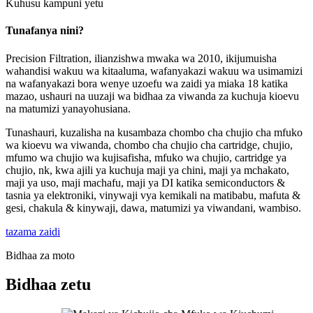
Kuhusu kampuni yetu
Tunafanya nini?
Precision Filtration, ilianzishwa mwaka wa 2010, ikijumuisha
wahandisi wakuu wa kitaaluma, wafanyakazi wakuu wa usimamizi
na wafanyakazi bora wenye uzoefu wa zaidi ya miaka 18 katika
mazao, ushauri na uuzaji wa bidhaa za viwanda za kuchuja kioevu
na matumizi yanayohusiana.
Tunashauri, kuzalisha na kusambaza chombo cha chujio cha mfuko
wa kioevu wa viwanda, chombo cha chujio cha cartridge, chujio,
mfumo wa chujio wa kujisafisha, mfuko wa chujio, cartridge ya
chujio, nk, kwa ajili ya kuchuja maji ya chini, maji ya mchakato,
maji ya uso, maji machafu, maji ya DI katika semiconductors &
tasnia ya elektroniki, vinywaji vya kemikali na matibabu, mafuta &
gesi, chakula & kinywaji, dawa, matumizi ya viwandani, wambiso.
tazama zaidi
Bidhaa za moto
Bidhaa zetu