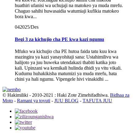
huathiri ufanisi wa uchujaji na matokeo ya muda mrefu.
Chaguo sahihi huwasaidia watumiaji kufikia matokeo
bora kwa...
04
2025/Des
Begi 3 za kichujio cha PE kwa kazi ngumu
Mfuko wa kichujio cha PE hutoa faida tatu kuu kwa
mazingira ya kazi yanayohitaji sana: Ustahimilivu wa
halijoto ya juu huweka utendakazi thabiti katika joto
kali. Upinzani wa kemikali hulinda dhidi ya vitu vikali.
Kudumu huhakikisha matumizi ya muda mrefu, hata
chini ya hali ngumu. Vipengele hivi vinakidhi ...
© Hakimiliki - 2010-2021 : Haki Zote Zimehifadhiwa.
Bidhaa za
Moto
-
Ramani ya tovuti
-
JUU BLOG
-
TAFUTA JUU