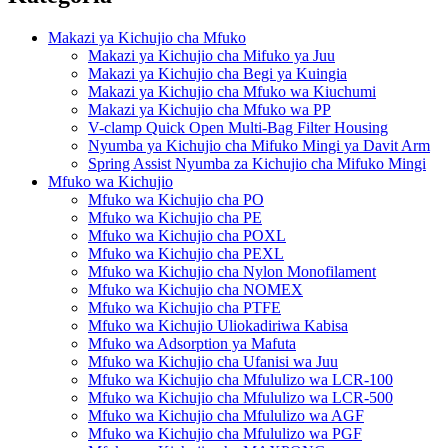
Makazi ya Kichujio cha Mfuko
Makazi ya Kichujio cha Mifuko ya Juu
Makazi ya Kichujio cha Begi ya Kuingia
Makazi ya Kichujio cha Mfuko wa Kiuchumi
Makazi ya Kichujio cha Mfuko wa PP
V-clamp Quick Open Multi-Bag Filter Housing
Nyumba ya Kichujio cha Mifuko Mingi ya Davit Arm
Spring Assist Nyumba za Kichujio cha Mifuko Mingi
Mfuko wa Kichujio
Mfuko wa Kichujio cha PO
Mfuko wa Kichujio cha PE
Mfuko wa Kichujio cha POXL
Mfuko wa Kichujio cha PEXL
Mfuko wa Kichujio cha Nylon Monofilament
Mfuko wa Kichujio cha NOMEX
Mfuko wa Kichujio cha PTFE
Mfuko wa Kichujio Uliokadiriwa Kabisa
Mfuko wa Adsorption ya Mafuta
Mfuko wa Kichujio cha Ufanisi wa Juu
Mfuko wa Kichujio cha Mfululizo wa LCR-100
Mfuko wa Kichujio cha Mfululizo wa LCR-500
Mfuko wa Kichujio cha Mfululizo wa AGF
Mfuko wa Kichujio cha Mfululizo wa PGF