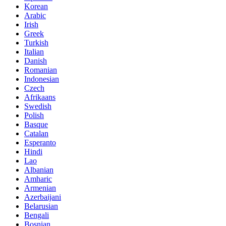
Korean
Arabic
Irish
Greek
Turkish
Italian
Danish
Romanian
Indonesian
Czech
Afrikaans
Swedish
Polish
Basque
Catalan
Esperanto
Hindi
Lao
Albanian
Amharic
Armenian
Azerbaijani
Belarusian
Bengali
Bosnian