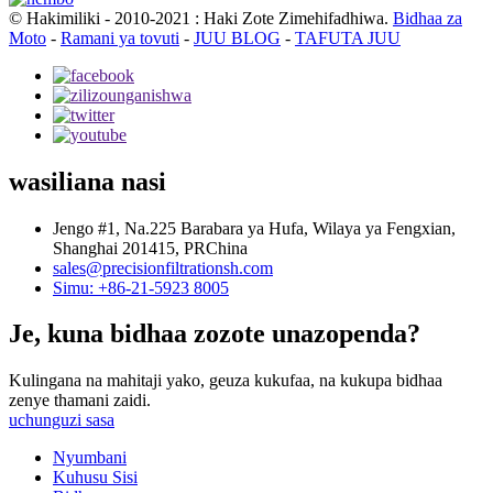
© Hakimiliki - 2010-2021 : Haki Zote Zimehifadhiwa.
Bidhaa za
Moto
-
Ramani ya tovuti
-
JUU BLOG
-
TAFUTA JUU
wasiliana nasi
Jengo #1, Na.225 Barabara ya Hufa, Wilaya ya Fengxian,
Shanghai 201415, PRChina
sales@precisionfiltrationsh.com
Simu: +86-21-5923 8005
Je, kuna bidhaa zozote unazopenda?
Kulingana na mahitaji yako, geuza kukufaa, na kukupa bidhaa
zenye thamani zaidi.
uchunguzi sasa
Nyumbani
Kuhusu Sisi