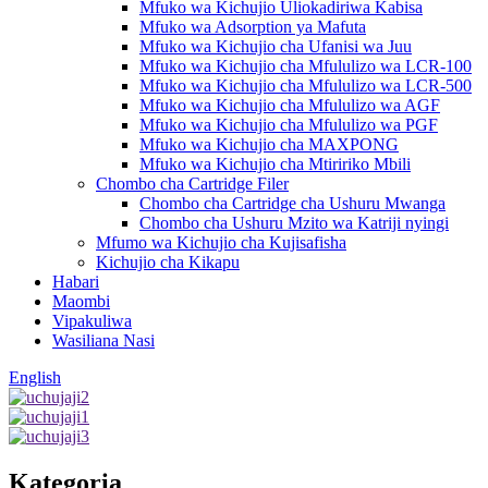
Mfuko wa Kichujio Uliokadiriwa Kabisa
Mfuko wa Adsorption ya Mafuta
Mfuko wa Kichujio cha Ufanisi wa Juu
Mfuko wa Kichujio cha Mfululizo wa LCR-100
Mfuko wa Kichujio cha Mfululizo wa LCR-500
Mfuko wa Kichujio cha Mfululizo wa AGF
Mfuko wa Kichujio cha Mfululizo wa PGF
Mfuko wa Kichujio cha MAXPONG
Mfuko wa Kichujio cha Mtiririko Mbili
Chombo cha Cartridge Filer
Chombo cha Cartridge cha Ushuru Mwanga
Chombo cha Ushuru Mzito wa Katriji nyingi
Mfumo wa Kichujio cha Kujisafisha
Kichujio cha Kikapu
Habari
Maombi
Vipakuliwa
Wasiliana Nasi
English
Kategoria