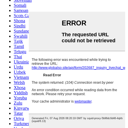
Slovenian
Somali
Samoan
Scots Gaelic
Shona
Sindhi
Sundanese
Swahili
Tajik
Tamil
Telugu
Thai
Ukrainian
Urdu
Uzbek
Vietnamese
Welsh
Xhosa
Yiddish
Yoruba
Zulu
Kinyarwanda
Tatar
Oriya
Turkmen