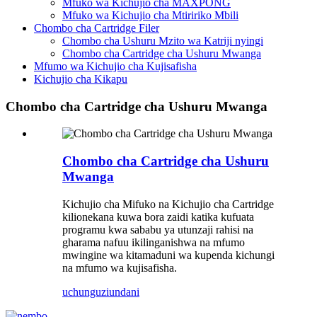
Mfuko wa Kichujio cha MAXPONG
Mfuko wa Kichujio cha Mtiririko Mbili
Chombo cha Cartridge Filer
Chombo cha Ushuru Mzito wa Katriji nyingi
Chombo cha Cartridge cha Ushuru Mwanga
Mfumo wa Kichujio cha Kujisafisha
Kichujio cha Kikapu
Chombo cha Cartridge cha Ushuru Mwanga
Chombo cha Cartridge cha Ushuru
Mwanga
Kichujio cha Mifuko na Kichujio cha Cartridge
kilionekana kuwa bora zaidi katika kufuata
programu kwa sababu ya utunzaji rahisi na
gharama nafuu ikilinganishwa na mfumo
mwingine wa kitamaduni wa kupenda kichungi
na mfumo wa kujisafisha.
uchunguzi
undani