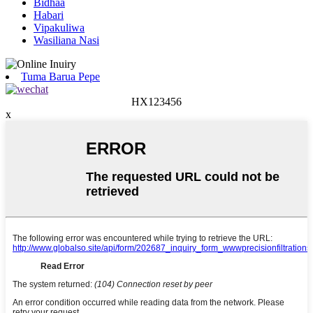
Bidhaa
Habari
Vipakuliwa
Wasiliana Nasi
Tuma Barua Pepe
HX123456
x