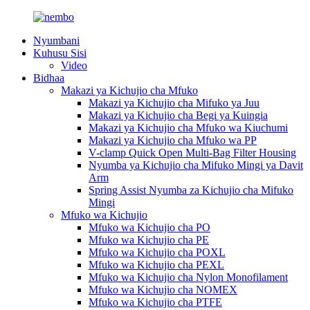
Nyumbani
Kuhusu Sisi
Video
Bidhaa
Makazi ya Kichujio cha Mfuko
Makazi ya Kichujio cha Mifuko ya Juu
Makazi ya Kichujio cha Begi ya Kuingia
Makazi ya Kichujio cha Mfuko wa Kiuchumi
Makazi ya Kichujio cha Mfuko wa PP
V-clamp Quick Open Multi-Bag Filter Housing
Nyumba ya Kichujio cha Mifuko Mingi ya Davit
Arm
Spring Assist Nyumba za Kichujio cha Mifuko
Mingi
Mfuko wa Kichujio
Mfuko wa Kichujio cha PO
Mfuko wa Kichujio cha PE
Mfuko wa Kichujio cha POXL
Mfuko wa Kichujio cha PEXL
Mfuko wa Kichujio cha Nylon Monofilament
Mfuko wa Kichujio cha NOMEX
Mfuko wa Kichujio cha PTFE